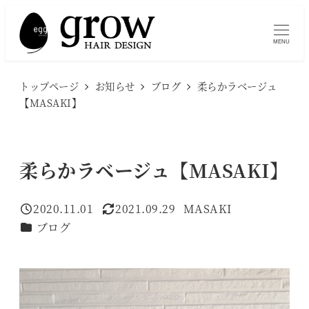
メ
イ
MENU
ン
コ
トップページ
お知らせ
ブログ
柔らかラベージュ
ン
【MASAKI】
テ
ン
ツ
柔らかラベージュ【MASAKI】
へ
移
2020.11.01
2021.09.29
MASAKI
投稿日
更新日
著
動
カテゴリー
ブログ
者