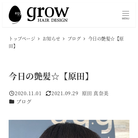
メ
イ
MENU
ン
コ
トップページ
お知らせ
ブログ
今日の艶髪☆【原
ン
田】
テ
ン
ツ
今日の艶髪☆【原田】
へ
移
2020.11.01
2021.09.29
原田 真奈美
投稿日
更新日
著
動
カテゴリー
ブログ
者