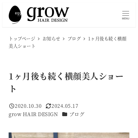
メ
イ
MENU
ン
コ
トップページ
お知らせ
ブログ
1ヶ月後も続く横顔
ン
美人ショート
テ
ン
ツ
1ヶ月後も続く横顔美人ショー
へ
ト
移
動
2020.10.30
2024.05.17
投稿日
更新日
カテゴリー
grow HAIR DESIGN
ブログ
著
者