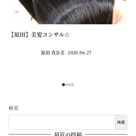
【原田】美髪コンサル☆
髪
原田 真奈美
2020.06.27
投稿日
検索
検索
最近の投稿