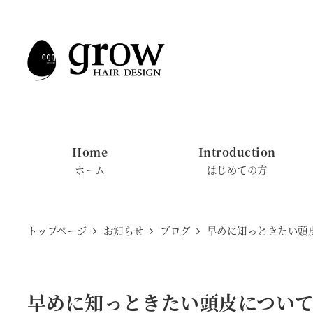
メ
イ
ン
コ
ン
テ
ン
Home
Introduction
ツ
ホーム
はじめての方
へ
移
動
トップページ
お知らせ
ブログ
早めに知っときたい頭皮
早めに知っときたい頭皮について【