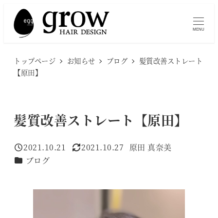
メ
イ
MENU
ン
コ
トップページ
お知らせ
ブログ
髪質改善ストレート
ン
【原田】
テ
ン
ツ
髪質改善ストレート【原田】
へ
移
2021.10.21
2021.10.27
原田 真奈美
投稿日
更新日
著
動
カテゴリー
ブログ
者