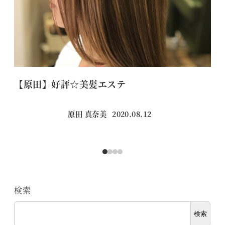
【原田】好評☆美髪エステ
横
原田 真奈美
2020.08.12
投稿日
検索
検索