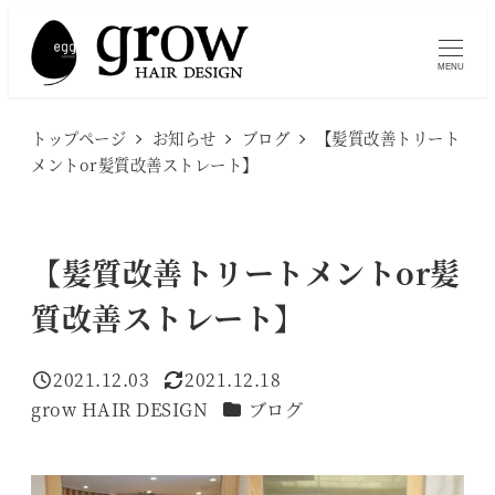
メ
イ
MENU
ン
コ
トップページ
お知らせ
ブログ
【髪質改善トリート
ン
メントor髪質改善ストレート】
テ
ン
ツ
【髪質改善トリートメントor髪
へ
質改善ストレート】
移
動
2021.12.03
2021.12.18
投稿日
更新日
カテゴリー
grow HAIR DESIGN
ブログ
著
者