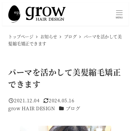
メ
イ
MENU
ン
コ
トップページ
お知らせ
ブログ
パーマを活かして美
ン
髪縮毛矯正できます
テ
ン
ツ
パーマを活かして美髪縮毛矯正
へ
できます
移
動
2021.12.04
2024.05.16
投稿日
更新日
カテゴリー
grow HAIR DESIGN
ブログ
著
者