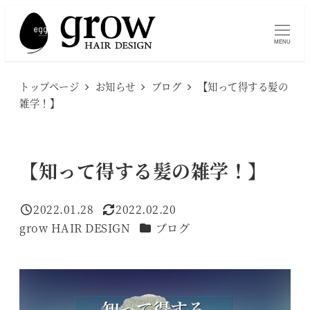
メ
イ
MENU
ン
コ
トップページ
お知らせ
ブログ
【知って得する髪の
ン
雑学！】
テ
ン
ツ
【知って得する髪の雑学！】
へ
移
2022.01.28
2022.02.20
投稿日
更新日
動
カテゴリー
grow HAIR DESIGN
ブログ
著
者