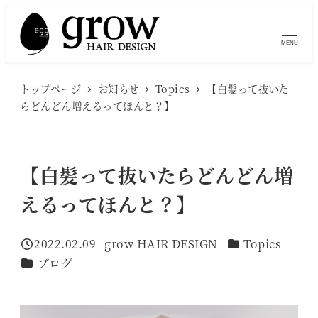
メ
イ
MENU
ン
コ
トップページ
お知らせ
Topics
【白髪って抜いた
ン
らどんどん増えるってほんと？】
テ
ン
ツ
【白髪って抜いたらどんどん増
へ
えるってほんと？】
移
動
カテゴリー
2022.02.09
grow HAIR DESIGN
Topics
投稿日
著
カテゴリー
ブログ
者