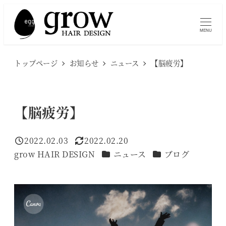
メ
イ
MENU
ン
コ
トップページ
お知らせ
ニュース
【脳疲労】
ン
テ
ン
【脳疲労】
ツ
へ
2022.02.03
2022.02.20
移
投稿日
更新日
カテゴリー
カテゴリー
grow HAIR DESIGN
ニュース
ブログ
著
動
者