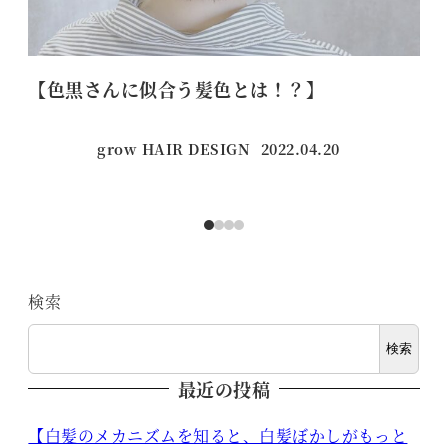
【色黒さんに似合う髪色とは！？】
【
grow HAIR DESIGN
2022.04.20
投稿日
検索
検索
最近の投稿
【白髪のメカニズムを知ると、白髪ぼかしがもっと