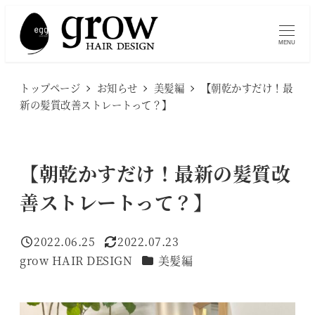
メ
イ
MENU
ン
コ
トップページ
お知らせ
美髪編
【朝乾かすだけ！最
ン
新の髪質改善ストレートって？】
テ
ン
ツ
【朝乾かすだけ！最新の髪質改
へ
善ストレートって？】
移
動
2022.06.25
2022.07.23
投稿日
更新日
カテゴリー
grow HAIR DESIGN
美髪編
著
者