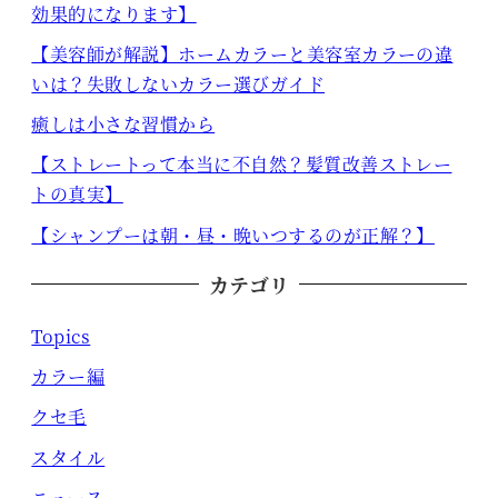
効果的になります】
【美容師が解説】ホームカラーと美容室カラーの違
いは？失敗しないカラー選びガイド
癒しは小さな習慣から
【ストレートって本当に不自然？髪質改善ストレー
トの真実】
【シャンプーは朝・昼・晩いつするのが正解？】
カテゴリ
Topics
カラー編
クセ毛
スタイル
ニュース