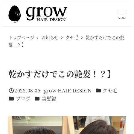
メ
イ
MENU
ン
コ
トップページ
お知らせ
クセ毛
乾かすだけでこの艶
ン
髪！？】
テ
ン
ツ
乾かすだけでこの艶髪！？】
へ
移
カテゴリー
2022.08.05
grow HAIR DESIGN
クセ毛
投稿日
著
動
カテゴリー
カテゴリー
ブログ
美髪編
者