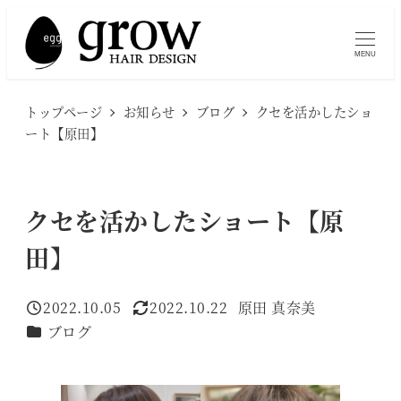
メ
イ
MENU
ン
コ
トップページ
お知らせ
ブログ
クセを活かしたショ
ン
ート【原田】
テ
ン
ツ
クセを活かしたショート【原
へ
田】
移
動
2022.10.05
2022.10.22
原田 真奈美
投稿日
更新日
著
カテゴリー
ブログ
者