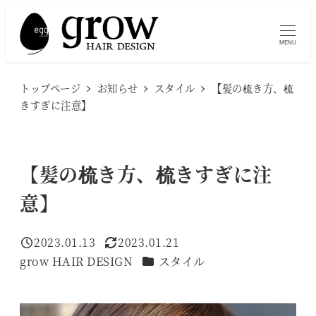
メ
イ
MENU
ン
コ
トップページ
お知らせ
スタイル
【髪の梳き方、梳
ン
きすぎに注意】
テ
ン
ツ
【髪の梳き方、梳きすぎに注
へ
意】
移
動
2023.01.13
2023.01.21
投稿日
更新日
カテゴリー
grow HAIR DESIGN
スタイル
著
者