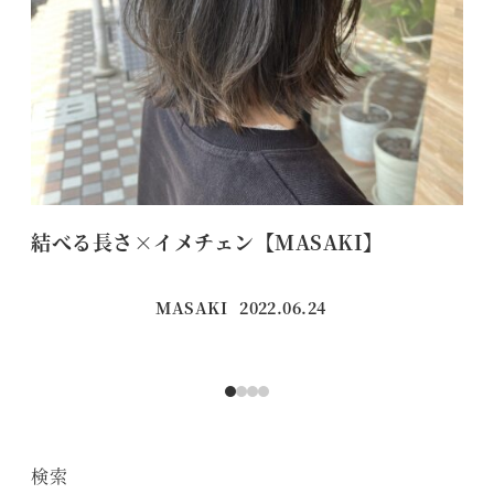
結べる長さ×イメチェン【MASAKI】
【
MASAKI
2022.06.24
投稿日
検索