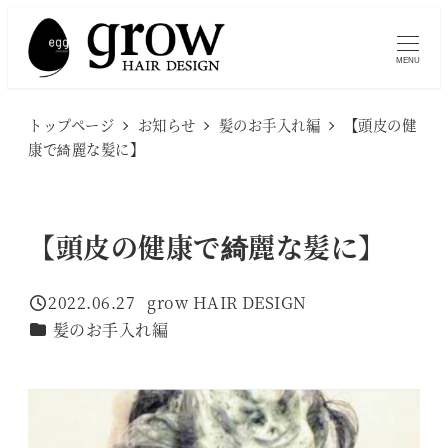
メ
イ
MENU
ン
コ
トップページ
お知らせ
髪のお手入れ編
【頭皮の健
ン
康で綺麗な髪に】
テ
ン
ツ
【頭皮の健康で綺麗な髪に】
へ
移
2022.06.27
grow HAIR DESIGN
投稿日
著
動
カテゴリー
髪のお手入れ編
者