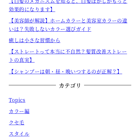
【白髪のメカニズムを知ると、白髪ぼかしがもっと
効果的になります】
【美容師が解説】ホームカラーと美容室カラーの違
いは？失敗しないカラー選びガイド
癒しは小さな習慣から
【ストレートって本当に不自然？髪質改善ストレー
トの真実】
【シャンプーは朝・昼・晩いつするのが正解？】
カテゴリ
Topics
カラー編
クセ毛
スタイル