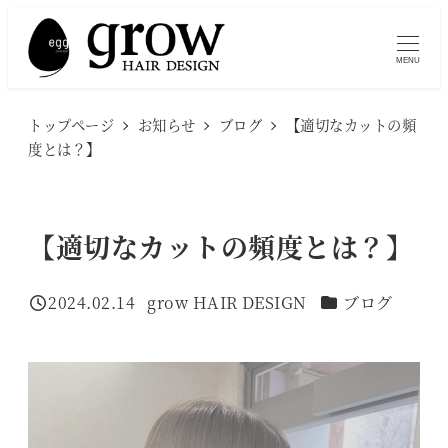
メ
イ
MENU
ン
コ
トップページ
お知らせ
ブログ
【適切なカットの頻
ン
度とは？】
テ
ン
ツ
【適切なカットの頻度とは？】
へ
移
カテゴリー
2024.02.14
grow HAIR DESIGN
ブログ
投稿日
著
動
者