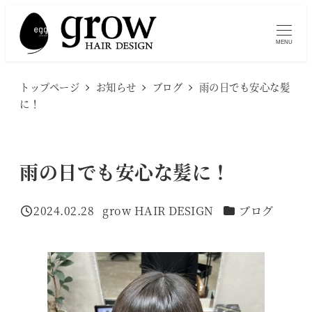
メ
イ
MENU
ン
コ
トップページ
お知らせ
ブログ
雨の日でも安心な髪
ン
に！
テ
ン
ツ
雨の日でも安心な髪に！
へ
移
カテゴリー
2024.02.28
grow HAIR DESIGN
ブログ
投稿日
著
動
者