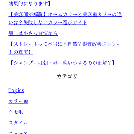
効果的になります】
【美容師が解説】ホームカラーと美容室カラーの違
いは？失敗しないカラー選びガイド
癒しは小さな習慣から
【ストレートって本当に不自然？髪質改善ストレー
トの真実】
【シャンプーは朝・昼・晩いつするのが正解？】
カテゴリ
Topics
カラー編
クセ毛
スタイル
ニュース