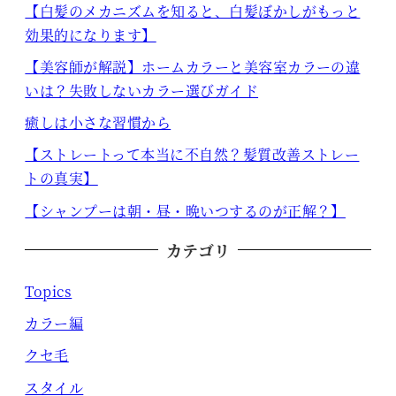
【白髪のメカニズムを知ると、白髪ぼかしがもっと
効果的になります】
【美容師が解説】ホームカラーと美容室カラーの違
いは？失敗しないカラー選びガイド
癒しは小さな習慣から
【ストレートって本当に不自然？髪質改善ストレー
トの真実】
【シャンプーは朝・昼・晩いつするのが正解？】
カテゴリ
Topics
カラー編
クセ毛
スタイル