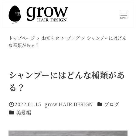
メ
イ
MENU
ン
コ
トップページ
お知らせ
ブログ
シャンプーにはどん
ン
な種類がある？
テ
ン
ツ
シャンプーにはどんな種類があ
へ
る？
移
動
カテゴリー
2022.01.15
grow HAIR DESIGN
ブログ
投稿日
著
カテゴリー
美髪編
者