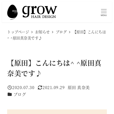
メ
イ
MENU
ン
コ
トップページ
お知らせ
ブログ
【原田】こんにちは
ン
^ ^原田真奈美です♪
テ
ン
ツ
【原田】こんにちは^ ^原田真
へ
奈美です♪
移
動
2020.07.30
2021.09.29
原田 真奈美
投稿日
更新日
著
カテゴリー
ブログ
者