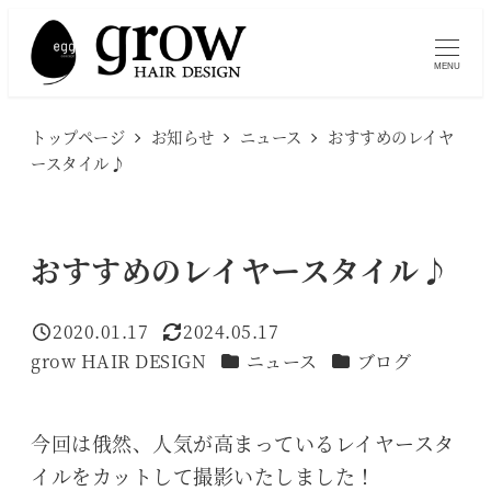
メ
イ
MENU
ン
コ
トップページ
お知らせ
ニュース
おすすめのレイヤ
ン
ースタイル♪
テ
ン
ツ
おすすめのレイヤースタイル♪
へ
移
2020.01.17
2024.05.17
投稿日
更新日
動
カテゴリー
カテゴリー
grow HAIR DESIGN
ニュース
ブログ
著
者
今回は俄然、人気が高まっているレイヤースタ
イルをカットして撮影いたしました！