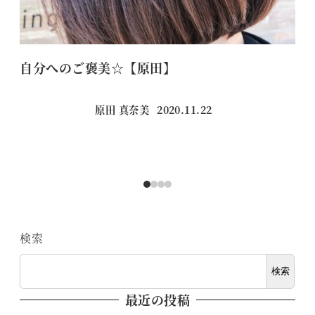
自分へのご褒美☆【原田】
【
原田 真奈美
2020.11.22
投稿日
検索
検索
最近の投稿