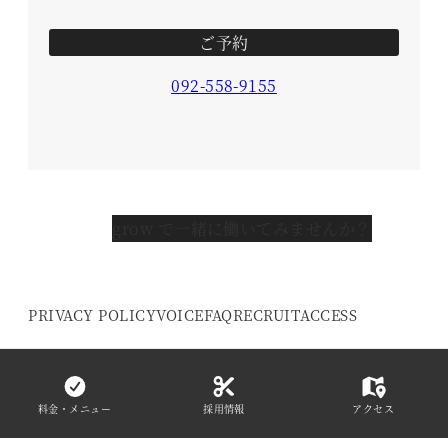
ご予約
092-558-9155
grow で一緒に働いてみませんか？
PRIVACY POLICY
VOICE
FAQ
RECRUIT
ACCESS
© 2016- grow HAIR DESIGN. All Rights
Reserved.
料金・メニュー
採用情報
アクセス