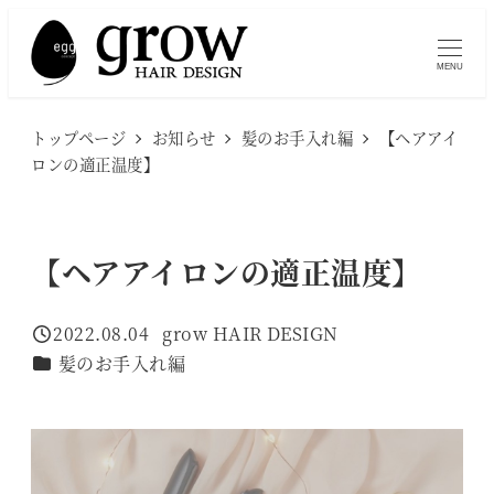
メ
イ
MENU
ン
コ
トップページ
お知らせ
髪のお手入れ編
【ヘアアイ
ン
ロンの適正温度】
テ
ン
ツ
【ヘアアイロンの適正温度】
へ
移
2022.08.04
grow HAIR DESIGN
投稿日
著
動
カテゴリー
髪のお手入れ編
者