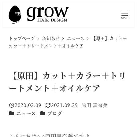
メ
イ
MENU
ン
コ
トップページ
お知らせ
ニュース
【原田】カット＋
ン
カラー＋トリートメント＋オイルケア
テ
ン
ツ
【原田】カット＋カラー＋トリ
へ
ートメント＋オイルケア
移
動
2020.02.09
2021.09.29
原田 真奈美
投稿日
更新日
著
カテゴリー
カテゴリー
ニュース
ブログ
者
こんにちは^ ^原田真奈美です♪