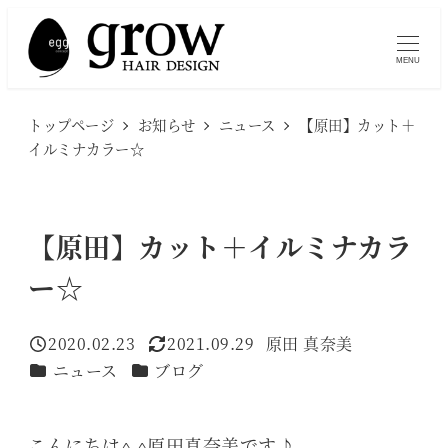
メ
イ
MENU
ン
コ
トップページ
お知らせ
ニュース
【原田】カット＋
ン
イルミナカラー☆
テ
ン
ツ
【原田】カット＋イルミナカラ
へ
ー☆
移
動
2020.02.23
2021.09.29
原田 真奈美
投稿日
更新日
著
カテゴリー
カテゴリー
ニュース
ブログ
者
こんにちは^ ^原田真奈美です♪