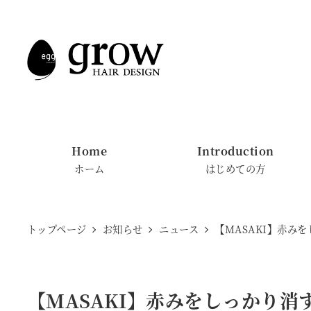
メ
イ
ン
コ
ン
テ
ン
Home
Introduction
ツ
ホーム
はじめての方
へ
移
動
トップページ
お知らせ
ニュース
【MASAKI】赤み
【MASAKI】赤みをしっかり消