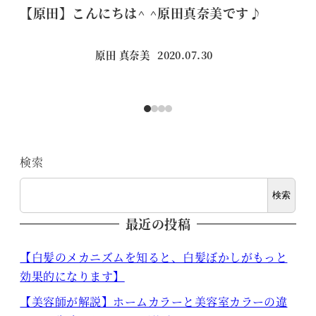
【原田】こんにちは^ ^原田真奈美です♪
【
原田 真奈美
2020.07.30
投稿日
検索
検索
最近の投稿
【白髪のメカニズムを知ると、白髪ぼかしがもっと
効果的になります】
【美容師が解説】ホームカラーと美容室カラーの違