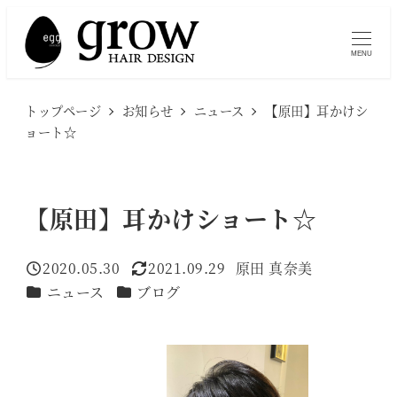
メ
イ
MENU
ン
コ
トップページ
お知らせ
ニュース
【原田】耳かけシ
ン
ョート☆
テ
ン
ツ
【原田】耳かけショート☆
へ
移
2020.05.30
2021.09.29
原田 真奈美
投稿日
更新日
著
動
カテゴリー
カテゴリー
ニュース
ブログ
者