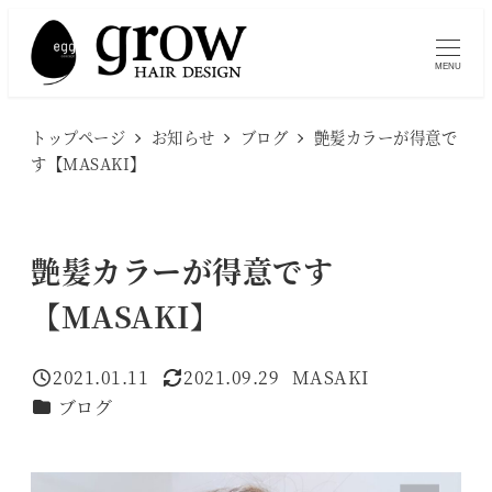
メ
イ
MENU
ン
コ
トップページ
お知らせ
ブログ
艶髪カラーが得意で
ン
す【MASAKI】
テ
ン
ツ
艶髪カラーが得意です
へ
【MASAKI】
移
動
2021.01.11
2021.09.29
MASAKI
投稿日
更新日
著
カテゴリー
ブログ
者