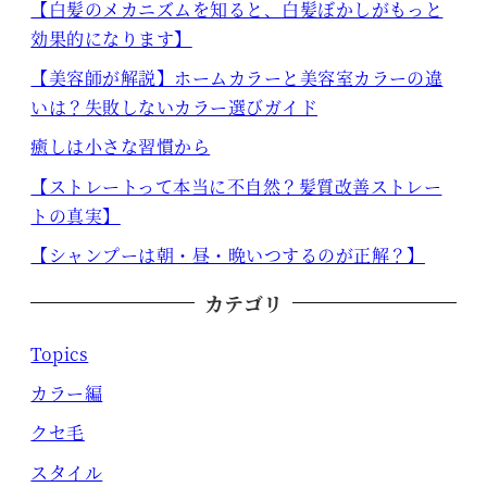
【白髪のメカニズムを知ると、白髪ぼかしがもっと
効果的になります】
【美容師が解説】ホームカラーと美容室カラーの違
いは？失敗しないカラー選びガイド
癒しは小さな習慣から
【ストレートって本当に不自然？髪質改善ストレー
トの真実】
【シャンプーは朝・昼・晩いつするのが正解？】
カテゴリ
Topics
カラー編
クセ毛
スタイル