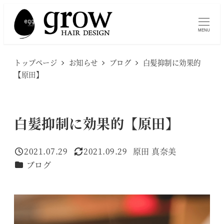
メ
イ
MENU
ン
コ
トップページ
お知らせ
ブログ
白髪抑制に効果的
ン
【原田】
テ
ン
ツ
白髪抑制に効果的【原田】
へ
移
2021.07.29
2021.09.29
原田 真奈美
投稿日
更新日
著
動
カテゴリー
ブログ
者