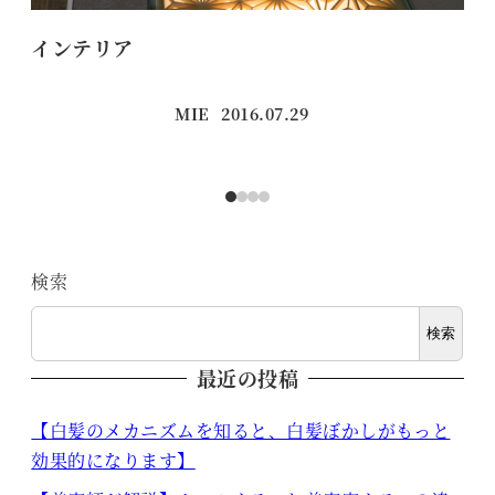
インテリア
カ
MIE
2016.07.29
投稿日
検索
検索
最近の投稿
【白髪のメカニズムを知ると、白髪ぼかしがもっと
効果的になります】