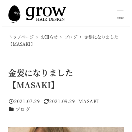
メ
イ
MENU
ン
コ
トップページ
お知らせ
ブログ
金髪になりました
ン
【MASAKI】
テ
ン
ツ
金髪になりました
へ
【MASAKI】
移
動
2021.07.29
2021.09.29
MASAKI
投稿日
更新日
著
カテゴリー
ブログ
者