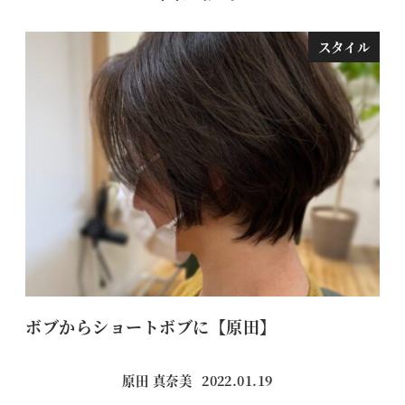
スタイル
ボブからショートボブに【原田】
髪
原田 真奈美
2022.01.19
投稿日