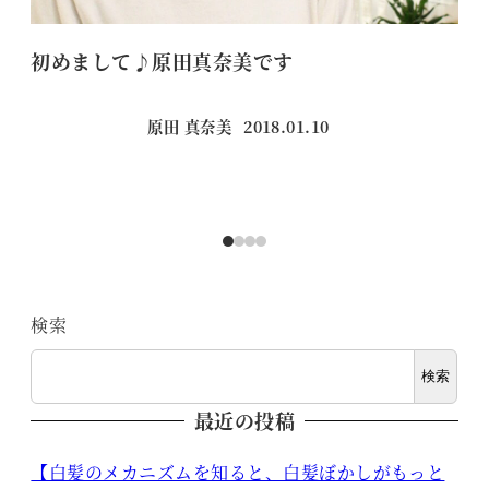
初めまして♪原田真奈美です
横
原田 真奈美
2018.01.10
投稿日
検索
検索
最近の投稿
【白髪のメカニズムを知ると、白髪ぼかしがもっと