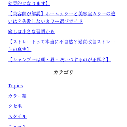
効果的になります】
【美容師が解説】ホームカラーと美容室カラーの違
いは？失敗しないカラー選びガイド
癒しは小さな習慣から
【ストレートって本当に不自然？髪質改善ストレー
トの真実】
【シャンプーは朝・昼・晩いつするのが正解？】
カテゴリ
Topics
カラー編
クセ毛
スタイル
ニュース