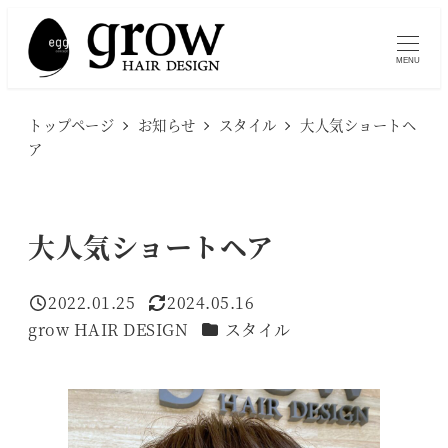
メ
イ
MENU
ン
コ
トップページ
お知らせ
スタイル
大人気ショートヘ
ン
ア
テ
ン
ツ
大人気ショートヘア
へ
移
2022.01.25
2024.05.16
投稿日
更新日
動
カテゴリー
grow HAIR DESIGN
スタイル
著
者