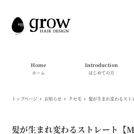
メ
イ
ン
コ
ン
テ
ン
Home
Introduction
ツ
ホーム
はじめての方
へ
移
動
トップページ
お知らせ
クセ毛
髪が生まれ変わるストレ
髪が生まれ変わるストレート【MA