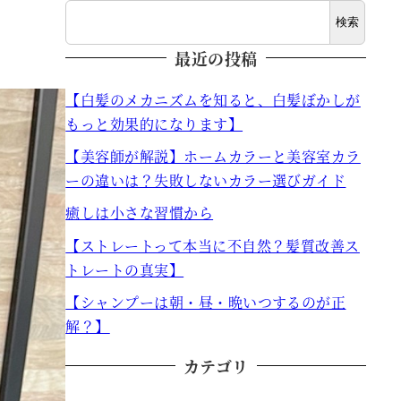
検索
最近の投稿
【白髪のメカニズムを知ると、白髪ぼかしが
もっと効果的になります】
【美容師が解説】ホームカラーと美容室カラ
ーの違いは？失敗しないカラー選びガイド
癒しは小さな習慣から
【ストレートって本当に不自然？髪質改善ス
トレートの真実】
【シャンプーは朝・昼・晩いつするのが正
解？】
カテゴリ