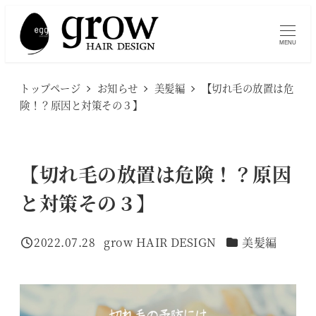
メ
イ
MENU
ン
コ
トップページ
お知らせ
美髪編
【切れ毛の放置は危
ン
険！？原因と対策その３】
テ
ン
ツ
【切れ毛の放置は危険！？原因
へ
と対策その３】
移
動
カテゴリー
2022.07.28
grow HAIR DESIGN
美髪編
投稿日
著
者