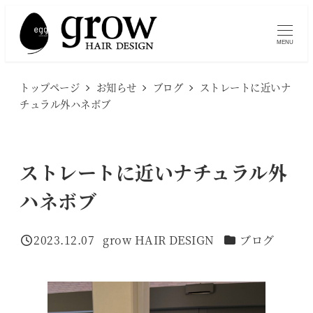
メ
イ
MENU
ン
コ
トップページ
お知らせ
ブログ
ストレートに近いナ
ン
チュラル外ハネボブ
テ
ン
ツ
ストレートに近いナチュラル外
へ
ハネボブ
移
動
カテゴリー
2023.12.07
grow HAIR DESIGN
ブログ
投稿日
著
者