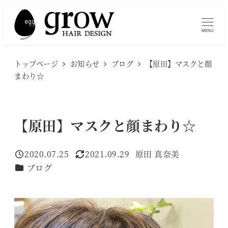
メ
イ
MENU
ン
コ
トップページ
お知らせ
ブログ
【原田】マスクと顔
ン
まわり☆
テ
ン
ツ
【原田】マスクと顔まわり☆
へ
移
2020.07.25
2021.09.29
原田 真奈美
投稿日
更新日
著
動
カテゴリー
ブログ
者