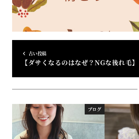
古い投稿
【ダサくなるのはなぜ？NGな後れ毛】
ブログ