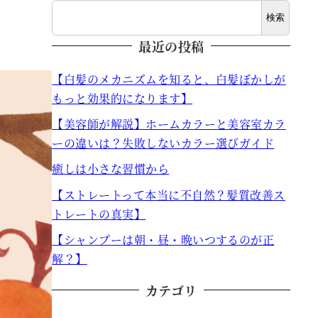
検索
最近の投稿
【白髪のメカニズムを知ると、白髪ぼかしが
もっと効果的になります】
【美容師が解説】ホームカラーと美容室カラ
ーの違いは？失敗しないカラー選びガイド
癒しは小さな習慣から
【ストレートって本当に不自然？髪質改善ス
トレートの真実】
【シャンプーは朝・昼・晩いつするのが正
解？】
カテゴリ