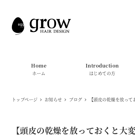
メ
イ
ン
コ
ン
テ
ン
Home
Introduction
ツ
ホーム
はじめての方
へ
移
動
トップページ
お知らせ
ブログ
【頭皮の乾燥を放って
【頭皮の乾燥を放っておくと大