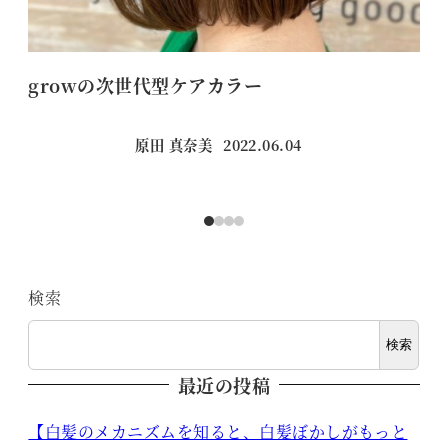
growの次世代型ケアカラー
【
原田 真奈美
2022.06.04
投稿日
検索
検索
最近の投稿
【白髪のメカニズムを知ると、白髪ぼかしがもっと