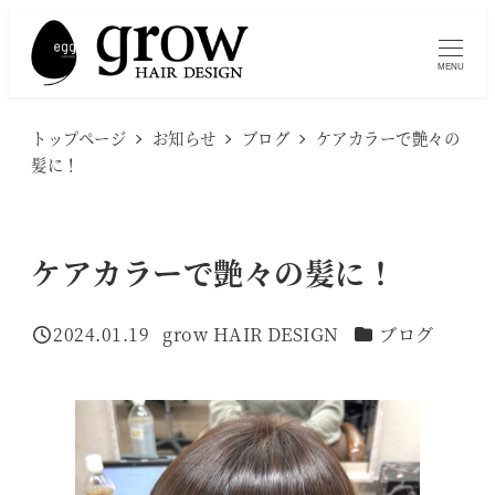
メ
イ
MENU
ン
コ
トップページ
お知らせ
ブログ
ケアカラーで艶々の
ン
髪に！
テ
ン
ツ
ケアカラーで艶々の髪に！
へ
移
カテゴリー
2024.01.19
grow HAIR DESIGN
ブログ
投稿日
著
動
者