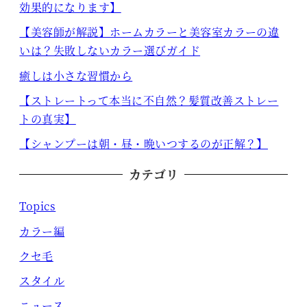
効果的になります】
【美容師が解説】ホームカラーと美容室カラーの違
いは？失敗しないカラー選びガイド
癒しは小さな習慣から
【ストレートって本当に不自然？髪質改善ストレー
トの真実】
【シャンプーは朝・昼・晩いつするのが正解？】
カテゴリ
Topics
カラー編
クセ毛
スタイル
ニュース