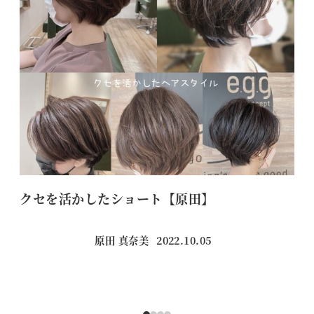
クセを活かしたショート【原田】
自
原田 真奈美
2022.10.05
投稿日