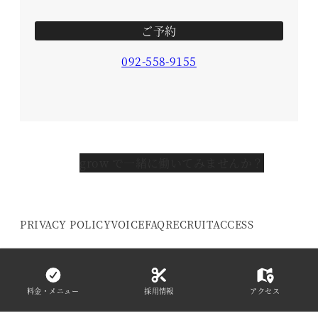
ご予約
092-558-9155
grow で一緒に働いてみませんか？
PRIVACY POLICY
VOICE
FAQ
RECRUIT
ACCESS
© 2016- grow HAIR DESIGN. All Rights
Reserved.
料金・メニュー
採用情報
アクセス