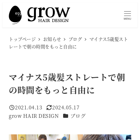
メ
イ
MENU
ン
コ
トップページ
お知らせ
ブログ
マイナス5歳髪スト
ン
レートで朝の時間をもっと自由に
テ
ン
ツ
マイナス5歳髪ストレートで朝
へ
の時間をもっと自由に
移
動
2021.04.13
2024.05.17
投稿日
更新日
カテゴリー
grow HAIR DESIGN
ブログ
著
者