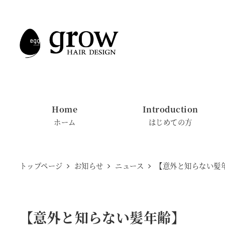
メ
イ
ン
コ
ン
テ
ン
Home
Introduction
ツ
ホーム
はじめての方
へ
移
動
トップページ
お知らせ
ニュース
【意外と知らない髪
【意外と知らない髪年齢】