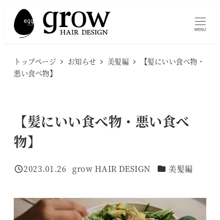
メ
イ
MENU
ン
コ
トップページ
お知らせ
美髪編
【髪にいい食べ物・
ン
悪い食べ物】
テ
ン
ツ
【髪にいい食べ物・悪い食べ
へ
物】
移
動
カテゴリー
2023.01.26
grow HAIR DESIGN
美髪編
投稿日
著
者