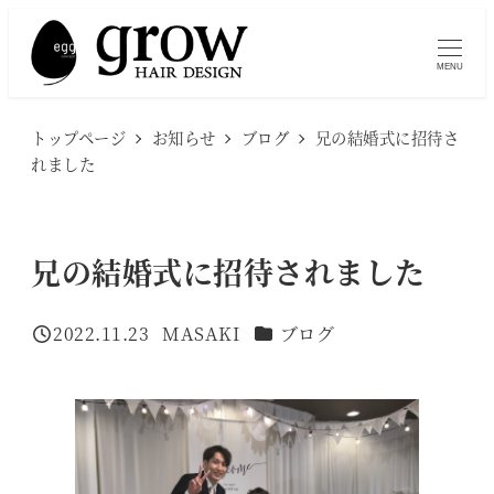
メ
イ
MENU
ン
コ
トップページ
お知らせ
ブログ
兄の結婚式に招待さ
ン
れました
テ
ン
ツ
兄の結婚式に招待されました
へ
移
カテゴリー
2022.11.23
MASAKI
ブログ
投稿日
著
動
者