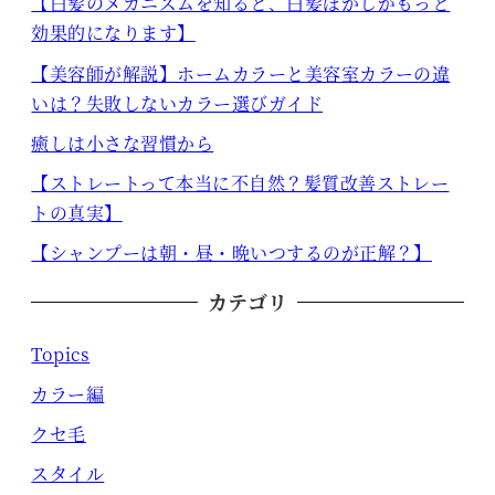
【白髪のメカニズムを知ると、白髪ぼかしがもっと
効果的になります】
【美容師が解説】ホームカラーと美容室カラーの違
いは？失敗しないカラー選びガイド
癒しは小さな習慣から
【ストレートって本当に不自然？髪質改善ストレー
トの真実】
【シャンプーは朝・昼・晩いつするのが正解？】
カテゴリ
Topics
カラー編
クセ毛
スタイル